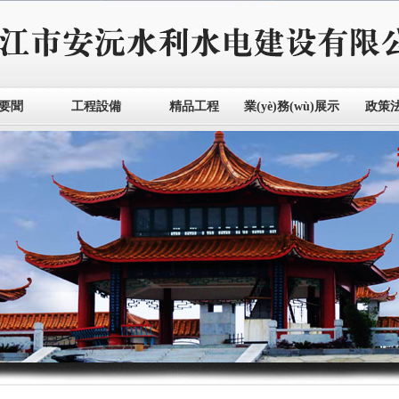
要聞
工程設備
精品工程
業(yè)務(wù)展示
政策